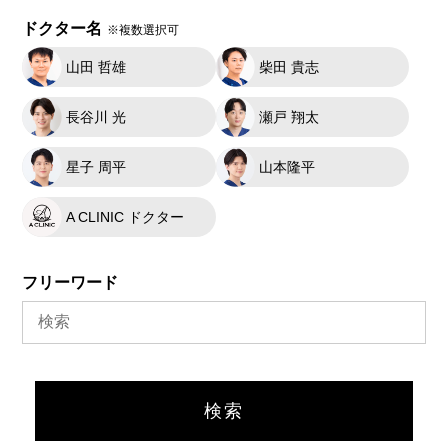
ドクター名
※複数選択可
山田 哲雄
柴田 貴志
長谷川 光
瀬戸 翔太
星子 周平
山本隆平
A CLINIC ドクター
フリーワード