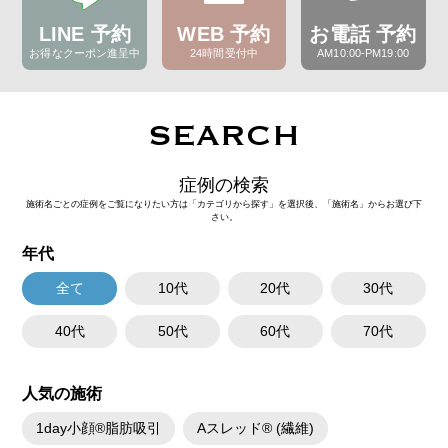
LINE 予約
WEB 予約
お電話 予約
お得なクーポン進呈中
24時間受付中
AM10:00-PM19:00
SEARCH
症例の検索
施術名ごとの症例をご覧になりたい方は「カテゴリから探す」を選択後、「施術名」からお選び下
さい。
年代
全て
10代
20代
30代
40代
50代
60代
70代
人気の施術
1day小顔®脂肪吸引
Aスレッド® (繊維)