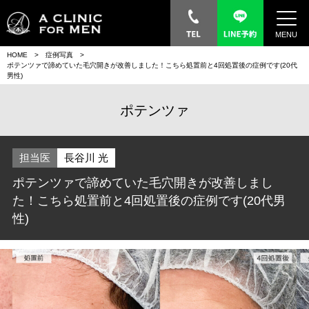
MENU
HOME
症例写真
ポテンツァで諦めていた毛穴開きが改善しました！こちら処置前と4回処置後の症例です(20代
男性)
ポテンツァ
担当医
長谷川 光
ポテンツァで諦めていた毛穴開きが改善しまし
た！こちら処置前と4回処置後の症例です(20代男
性)