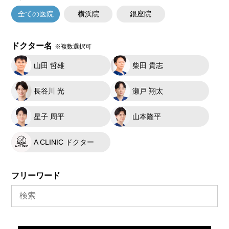
全ての医院
横浜院
銀座院
ドクター名
※複数選択可
山田 哲雄
柴田 貴志
長谷川 光
瀬戸 翔太
星子 周平
山本隆平
A CLINIC ドクター
フリーワード