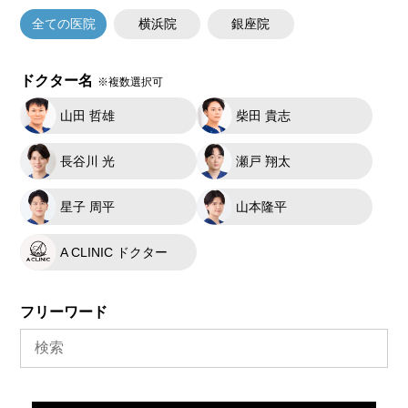
全ての医院
横浜院
銀座院
ドクター名
※複数選択可
山田 哲雄
柴田 貴志
長谷川 光
瀬戸 翔太
星子 周平
山本隆平
A CLINIC ドクター
フリーワード