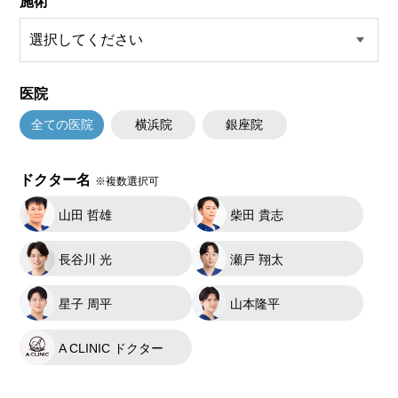
施術
医院
全ての医院
横浜院
銀座院
ドクター名
※複数選択可
山田 哲雄
柴田 貴志
長谷川 光
瀬戸 翔太
星子 周平
山本隆平
A CLINIC ドクター