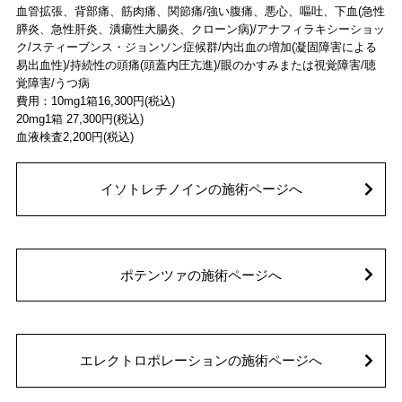
血管拡張、背部痛、筋肉痛、関節痛/強い腹痛、悪心、嘔吐、下血(急性
膵炎、急性肝炎、潰瘍性大腸炎、クローン病)/アナフィラキシーショッ
ク/スティーブンス・ジョンソン症候群/内出血の増加(凝固障害による
易出血性)/持続性の頭痛(頭蓋内圧亢進)/眼のかすみまたは視覚障害/聴
覚障害/うつ病
費用：10mg1箱16,300円(税込)
20mg1箱 27,300円(税込)
血液検査2,200円(税込)
イソトレチノインの施術ページへ
ポテンツァの施術ページへ
エレクトロポレーションの施術ページへ