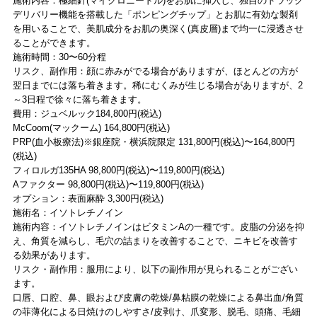
施術内容：極細針(マイクロニードル)をお肌に挿入し、独自のドラッグ
デリバリー機能を搭載した「ポンピングチップ」とお肌に有効な製剤
を用いることで、美肌成分をお肌の奥深く(真皮層)まで均一に浸透させ
ることができます。
施術時間：30〜60分程
リスク、副作用：顔に赤みがでる場合がありますが、ほとんどの方が
翌日までには落ち着きます。稀にむくみが生じる場合がありますが、2
～3日程で徐々に落ち着きます。
費用：ジュベルック184,800円(税込)
McCoom(マックーム) 164,800円(税込)
PRP(血小板療法)※銀座院・横浜院限定 131,800円(税込)〜164,800円
(税込)
フィロルガ135HA 98,800円(税込)〜119,800円(税込)
Aファクター 98,800円(税込)〜119,800円(税込)
オプション：表面麻酔 3,300円(税込)
施術名：イソトレチノイン
施術内容：イソトレチノインはビタミンAの一種です。皮脂の分泌を抑
え、角質を減らし、毛穴の詰まりを改善することで、ニキビを改善す
る効果があります。
リスク・副作用：服用により、以下の副作用が見られることがござい
ます。
口唇、口腔、鼻、眼および皮膚の乾燥/鼻粘膜の乾燥による鼻出血/角質
の菲薄化による日焼けのしやすさ/皮剥け、爪変形、脱毛、頭痛、毛細