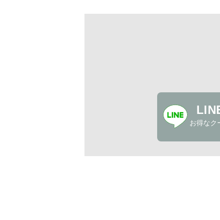
LI
お得なク