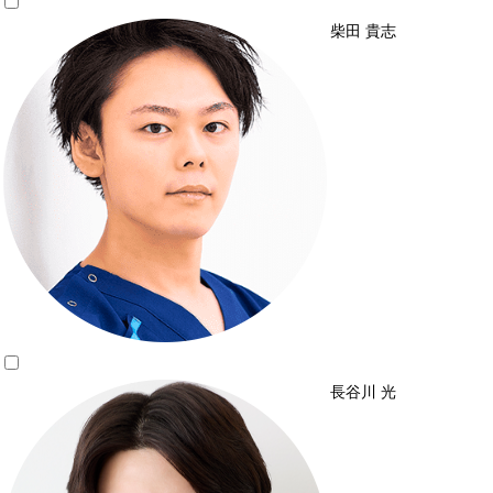
柴田 貴志
長谷川 光