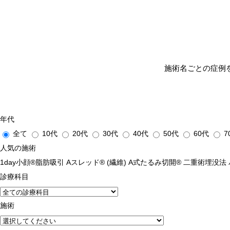
施術名ごとの症例
年代
全て
10代
20代
30代
40代
50代
60代
7
人気の施術
1day小顔®脂肪吸引
Aスレッド® (繊維)
A式たるみ切開®
二重術埋没法
診療科目
施術