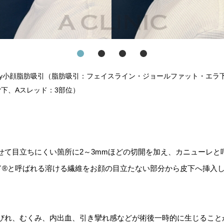
day小顔脂肪吸引（脂肪吸引：フェイスライン・ジョールファット・エラ
ご下、Aスレッド：3部位）
せて目立ちにくい箇所に2～3mmほどの切開を加え、カニューレと
ド®と呼ばれる溶ける繊維をお顔の目立たない部分から皮下へ挿入
びれ、むくみ、内出血、引き攣れ感などが術後一時的に生じること