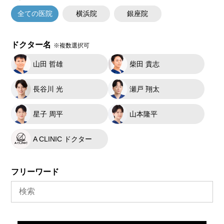
全ての医院
横浜院
銀座院
ドクター名
※複数選択可
山田 哲雄
柴田 貴志
長谷川 光
瀬戸 翔太
星子 周平
山本隆平
A CLINIC ドクター
フリーワード