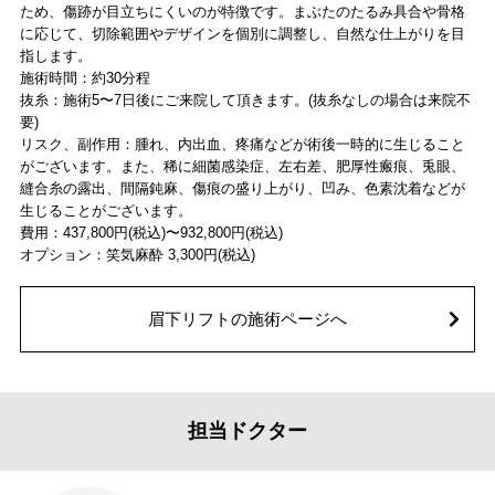
ため、傷跡が目立ちにくいのが特徴です。まぶたのたるみ具合や骨格
に応じて、切除範囲やデザインを個別に調整し、自然な仕上がりを目
指します。
施術時間：約30分程
抜糸：施術5〜7日後にご来院して頂きます。(抜糸なしの場合は来院不
要)
リスク、副作用：腫れ、内出血、疼痛などが術後一時的に生じること
がございます。また、稀に細菌感染症、左右差、肥厚性瘢痕、兎眼、
縫合糸の露出、間隔鈍麻、傷痕の盛り上がり、凹み、色素沈着などが
生じることがございます。
費用：437,800円(税込)〜932,800円(税込)
オプション：笑気麻酔 3,300円(税込)
眉下リフトの施術ページへ
担当ドクター