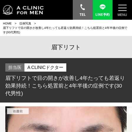
MENU
HOME
症例写真
眉下リフトで目の開きが改善し4年たっても若返り効果持続！こちら処置前と4年半後の症例で
す(30代男性)
眉下リフト
担当医
A CLINICドクター
眉下リフトで目の開きが改善し4年たっても若返り
効果持続！こちら処置前と4年半後の症例です(30
代男性)