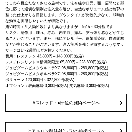
てしわを目立たなくさせる施術です。法令線や口元、額、眉間など部
位に応じて適切な製剤と注入量を選び、自然なボリューム感と輪郭の
整った仕上がりを目指します。ダウンタイムが比較的少なく、即時的
な効果を実感しやすいのが特徴です。
施術時間：注入箇所数により異なりますが、約15～30分程です。
リスク、副作用：腫れ、赤み、内出血、痛み、突っ張り感などが生じ
ることがございます。また、稀にアレルギー、細菌感染症、血管閉塞
などが生じることがございます。注入箇所を強く刺激するようなマッ
サージは1〜2週間ほどお控えください。
費用：レスチレン 43,800円～148,000円(税込)
レスチレンリフト※横浜院限定 65,800円～228,800円(税込)
ジュビダームビスタウルトラXC 98,800円～283,800円(税込)
ジュビダームビスタボルベラXC 98,800円～283,800円(税込)
ボリューマ 120,800円～327,800円(税込)
オプション：表面麻酔 3,300円(税込) 笑気麻酔 3,300円(税込)
Aスレッド：●部位の施術ページへ
ヒアルロン酸注射(シワ)の施術ページへ