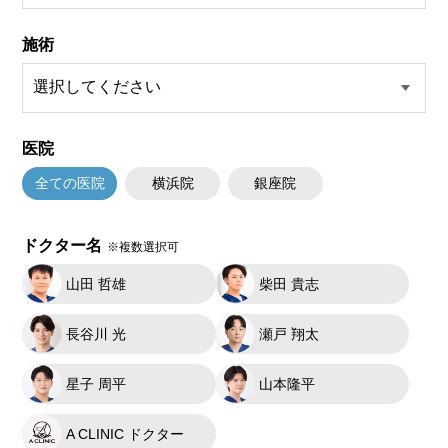
施術
医院
全ての医院
横浜院
銀座院
ドクター名
※複数選択可
山田 哲雄
柴田 貴志
長谷川 光
瀬戸 翔太
星子 周平
山本隆平
A CLINIC ドクター