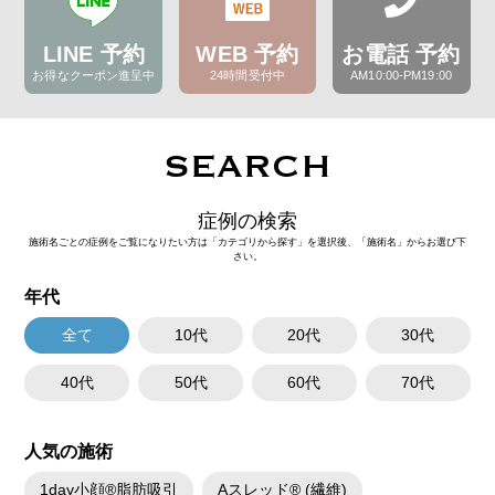
LINE 予約
WEB 予約
お電話 予約
お得なクーポン進呈中
24時間受付中
AM10:00-PM19:00
SEARCH
症例の検索
施術名ごとの症例をご覧になりたい方は「カテゴリから探す」を選択後、「施術名」からお選び下
さい。
年代
全て
10代
20代
30代
40代
50代
60代
70代
人気の施術
1day小顔®脂肪吸引
Aスレッド® (繊維)