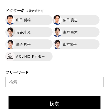
ドクター名
※複数選択可
山田 哲雄
柴田 貴志
長谷川 光
瀬戸 翔太
星子 周平
山本隆平
A CLINIC ドクター
フリーワード