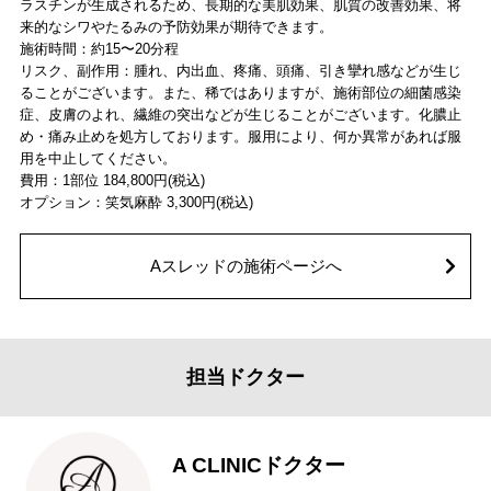
ラスチンが生成されるため、長期的な美肌効果、肌質の改善効果、将
来的なシワやたるみの予防効果が期待できます。
施術時間：約15〜20分程
リスク、副作用：腫れ、内出血、疼痛、頭痛、引き攣れ感などが生じ
ることがございます。また、稀ではありますが、施術部位の細菌感染
症、皮膚のよれ、繊維の突出などが生じることがございます。化膿止
め・痛み止めを処方しております。服用により、何か異常があれば服
用を中止してください。
費用：1部位 184,800円(税込)
オプション：笑気麻酔 3,300円(税込)
Aスレッドの施術ページへ
担当ドクター
A CLINICドクター