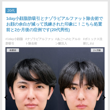
20代
1day小顔脂肪吸引とナゾラビアルファット除去術で
お顔の余白が減って洗練された印象に！こちら処置
前と2か月後の症例です(20代男性)
#1day小顔脂
#ナゾラビアルファッ
#あごへのヒアルロ
#ボトックス注
肪吸引
ト除去術
ン酸注入
射(しわ)