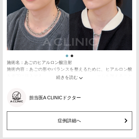
で、輪郭にメリハリを出し、Eライン（横顔のバランス）を整え
る効果も期待できます。顔全体の印象をシャープに見せたい方
や、あごが引っ込んで見える方に適したプチ整形のひとつで
す。
施術時間：約10分程
リスク、副作用：施術後に腫れ、赤み、内出血、痛み、突っ張
り感などが生じることがありますが、通常は数日〜1週間程度で
徐々に軽快します。また、稀にアレルギー反応、細菌感染、血
管閉塞、しこり（硬化）や小さな結節が生じる可能性がありま
施術名：あごのヒアルロン酸注射
す。施術後1〜2週間程度は、注入部位を強く押したりマッサー
施術内容：あごの形やバランスを整えるために、ヒアルロン酸
ジしたりすることはお控えください。
を皮下に注入する施術です。あご先にボリュームを加えること
費用：レスチレン 54,800円(税込)
で、輪郭にメリハリを出し、Eライン（横顔のバランス）を整え
レスチレンリフト※横浜院限定 76,800円(税込)
る効果も期待できます。顔全体の印象をシャープに見せたい方
ジュビダームビスタウルトラXC 109,800円(税込)
や、あごが引っ込んで見える方に適したプチ整形のひとつで
担当医
A CLINICドクター
クレヴィエルコントア 109,800円(税込)
す。
ボリューマ 131,800円(税込)
施術時間：約10分程
オプション：表面麻酔 3,300円(税込) 笑気麻酔 3,300円(税込)
リスク、副作用：施術後に腫れ、赤み、内出血、痛み、突っ張
症例詳細へ
り感などが生じることがありますが、通常は数日〜1週間程度で
徐々に軽快します。また、稀にアレルギー反応、細菌感染、血
管閉塞、しこり（硬化）や小さな結節が生じる可能性がありま