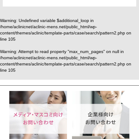
リスク、副作用：腫れ、赤み、内出血、痛み、突っ張り感など
が生じることがございます。また、稀にアレルギー、細菌感染
症、血管閉塞、頭痛などが生じることがございます。注入箇所
Warning
: Undefined variable $additional_loop in
/home/aclinicnet/aclinic-mens.net/public_html/wp-
を強く刺激するようなマッサージは1〜2週間ほどお控えくださ
content/themes/aclinic/template-parts/case/search/pattern2.php
on
い。ボトックス注入後は男性は3か月、女性は2か月避妊して頂
line
105
くようお願いします。
費用：131,800円(税込)
Warning
: Attempt to read property "max_num_pages" on null in
笑気麻酔 3,300円(税込)
/home/aclinicnet/aclinic-mens.net/public_html/wp-
content/themes/aclinic/template-parts/case/search/pattern2.php
on
line
105