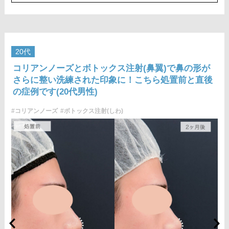
こける、たるみ、硬結、瘢痕化、色素沈着、脂肪塞栓などを生
じることがございます。
費用：両側 437,800円(税込)
オプション：笑気麻酔 3,300円(税込)
施術名：1day小顔脂肪吸引
20代
施術内容：脂肪を減らしたい箇所に合わせて目立ちにくい箇所
コリアンノーズとボトックス注射(鼻翼)で鼻の形が
に2～3mmほどの切開を加え、カニューレと呼ばれる細い管を用
さらに整い洗練された印象に！こちら処置前と直後
いて、脂肪細胞を直接吸引し、除去します。同時にAスレッド®
の症例です(20代男性)
と呼ばれる溶ける繊維をお顔の目立たない部分から皮下へ挿入
し、皮膚を内側から引き上げて固定します。
#コリアンノーズ
#ボトックス注射(しわ)
施術時間：約30分程
リスク、副作用：赤み、熱感、痛み、しびれ、むくみ、内出
血、引き攣れ感などが術後一時的に生じることがございます。
また、稀に貧血、細菌感染症、左右差、施術箇所の知覚鈍麻、
ぼこつき、硬結、瘢痕化、色素沈着、脂肪塞栓、皮膚のよれ、
繊維の突出などを生じることがございます。
費用：通常価格 437,800円(税込)
顔の脂肪吸引箇所の追加 1ヶ所ごと+162,800円(税込)
オプション：笑気麻酔 3,300円(税込)