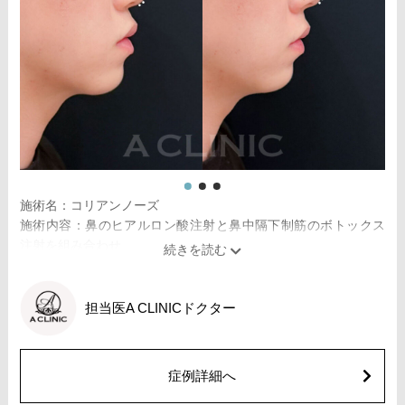
施術名：コリアンノーズ
施術内容：鼻のヒアルロン酸注射と鼻中隔下制筋のボトックス
注射を組み合わせた施術です。
[鼻のヒアルロン酸注射]
ヒアルロン酸を鼻に注入することで、鼻の形を整える施術で
す。
担当医
A CLINICドクター
[鼻中隔下制筋のボトックス注射]
ボツリヌス菌から抽出されるタンパク質を注入し鼻先を下に引
っ張る鼻中隔下制筋の働きを抑えることで、鼻先を上向きにす
症例詳細へ
る施術です。
施術時間：約15分程