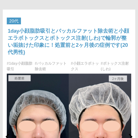
す。施術後1〜2週間程度は、注入部位を強く押したりマッサー
ジしたりすることはお控えください。
費用：レスチレン 54,800円(税込)
20代
レスチレンリフト※横浜院限定 76,800円(税込)
1day小顔脂肪吸引とバッカルファット除去術と小顔
ジュビダームビスタウルトラXC 109,800円(税込)
エラボトックスとボトックス注射(しわ)で輪郭が整
クレヴィエルコントア 109,800円(税込)
い垢抜けた印象に！処置前と2ヶ月後の症例です(20
ボリューマ 131,800円(税込)
代男性)
オプション：表面麻酔 3,300円(税込) 笑気麻酔 3,300円(税込)
施術名：1day小顔脂肪吸引
#1day小顔脂肪
#バッカルファット
#小顔エラボトッ
#ボトックス注射
施術内容：脂肪を減らしたい箇所に合わせて目立ちにくい箇所
吸引
除去術
クス
(しわ)
に2～3mmほどの切開を加え、カニューレと呼ばれる細い管を用
いて、脂肪細胞を直接吸引し、除去します。同時にAスレッド®
と呼ばれる溶ける繊維をお顔の目立たない部分から皮下へ挿入
し、皮膚を内側から引き上げて固定します。
施術時間：約30分程
リスク、副作用：赤み、熱感、痛み、しびれ、むくみ、内出
血、引き攣れ感などが術後一時的に生じることがございます。
また、稀に貧血、細菌感染症、左右差、施術箇所の知覚鈍麻、
ぼこつき、硬結、瘢痕化、色素沈着、脂肪塞栓、皮膚のよれ、
繊維の突出などを生じることがございます。