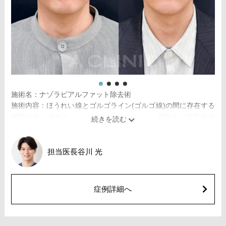
施術名：ナゾラビアルファット除去術
施術内容：ほうれい線とゴルゴライン(ゴルゴ線)の間に存在する
縦長のナゾラビアルファットと呼ばれる皮下脂肪を、口腔内を
5mm程切開し除去する施術です。切開した箇所は医療用の溶け
る糸で縫合します。口腔内から脂肪を取り除くため、傷跡はお
顔の表面にはできません。ほうれい線のシワを改善・予防する
担当医
長谷川 光
効果が期待できます。
施術時間：約20～30分程
リスク、副作用：赤み、熱感、痛み、しびれ、むくみ、内出血
症例詳細へ
などが術後一時的に生じることがございます。また、稀に貧
血、細菌感染症、左右差、施術箇所の知覚鈍麻、へこみ、頬が
こける、たるみ、硬結、瘢痕化、色素沈着、脂肪塞栓などを生