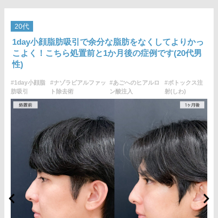
じることがございます。
費用：両側 272,800円(税込)
オプション：笑気麻酔 3,300円(税込)
20代
施術名：あごのヒアルロン酸注射
1day小顔脂肪吸引で余分な脂肪をなくしてよりかっ
施術内容：あごの形やバランスを整えるために、ヒアルロン酸
こよく！こちら処置前と1か月後の症例です(20代男
を皮下に注入する施術です。あご先にボリュームを加えること
性)
で、輪郭にメリハリを出し、Eライン（横顔のバランス）を整え
る効果も期待できます。顔全体の印象をシャープに見せたい方
#1day小顔脂
#ナゾラビアルファッ
#あごへのヒアルロ
#ボトックス注
や、あごが引っ込んで見える方に適したプチ整形のひとつで
肪吸引
ト除去術
ン酸注入
射(しわ)
す。
施術時間：約10分程
リスク、副作用：施術後に腫れ、赤み、内出血、痛み、突っ張
り感などが生じることがありますが、通常は数日〜1週間程度で
徐々に軽快します。また、稀にアレルギー反応、細菌感染、血
管閉塞、しこり（硬化）や小さな結節が生じる可能性がありま
す。施術後1〜2週間程度は、注入部位を強く押したりマッサー
ジしたりすることはお控えください。
費用：レスチレン 54,800円(税込)
レスチレンリフト※横浜院限定 76,800円(税込)
ジュビダームビスタウルトラXC 109,800円(税込)
クレヴィエルコントア 109,800円(税込)