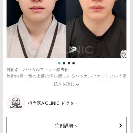
費用：通常価格 437,800円(税込)
顔の脂肪吸引箇所の追加 1ヶ所ごと+162,800円(税込)
オプション：笑気麻酔 3,300円(税込)
施術名：バッカルファット除去術
施術内容：頬の上部の深い層にあるバッカルファットという脂
肪を、口腔内を1cm程切開して除去し、小顔・将来的なたるみ
予防を目指す施術です。切開した箇所は医療用の溶ける糸で縫
合するため、抜糸の必要はありません。口腔内から脂肪を取り
除くため、お顔の表面に傷跡が残らないことが特徴です。
担当医
A CLINIC ドクター
施術時間：約30〜40分程
リスク、副作用：赤み、熱感、痛み、しびれ、むくみ、内出血
などが術後一時的に生じることがございます。また、稀に貧
症例詳細へ
血、細菌感染症、左右差、施術箇所の知覚鈍麻、へこみ、頬が