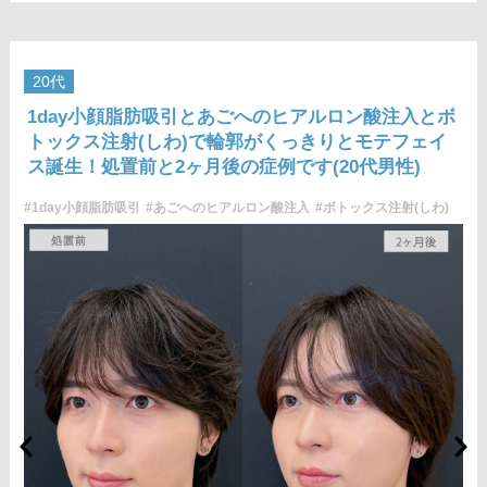
じることがございます。
費用：両側 437,800円(税込)
オプション：笑気麻酔 3,300円(税込)
施術名：1day小顔脂肪吸引
20代
施術内容：脂肪を減らしたい箇所に合わせて目立ちにくい箇所
1day小顔脂肪吸引とあごへのヒアルロン酸注入とボ
に2～3mmほどの切開を加え、カニューレと呼ばれる細い管を用
トックス注射(しわ)で輪郭がくっきりとモテフェイ
いて、脂肪細胞を直接吸引し、除去します。同時にAスレッド®
ス誕生！処置前と2ヶ月後の症例です(20代男性)
と呼ばれる溶ける繊維をお顔の目立たない部分から皮下へ挿入
し、皮膚を内側から引き上げて固定します。
#1day小顔脂肪吸引
#あごへのヒアルロン酸注入
#ボトックス注射(しわ)
施術時間：約30分程
リスク、副作用：赤み、熱感、痛み、しびれ、むくみ、内出
血、引き攣れ感などが術後一時的に生じることがございます。
また、稀に貧血、細菌感染症、左右差、施術箇所の知覚鈍麻、
ぼこつき、硬結、瘢痕化、色素沈着、脂肪塞栓、皮膚のよれ、
繊維の突出などを生じることがございます。
費用：通常価格 437,800円(税込)
顔の脂肪吸引箇所の追加 1ヶ所ごと+162,800円(税込)
オプション：笑気麻酔 3,300円(税込)
施術名：あごのヒアルロン酸注射
施術内容：あごの形やバランスを整えるために、ヒアルロン酸
を皮下に注入する施術です。あご先にボリュームを加えること