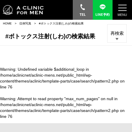
MENU
HOME
症例写真
#ボトックス注射(しわ)の検索結果
再検索
#ボトックス注射(しわ)の検索結果
Warning
: Undefined variable $additional_loop in
/home/aclinicnet/aclinic-mens.net/public_html/wp-
content/themes/aclinic/template-parts/case/search/pattern2.php
on
line
76
Warning
: Attempt to read property "max_num_pages" on null in
/home/aclinicnet/aclinic-mens.net/public_html/wp-
content/themes/aclinic/template-parts/case/search/pattern2.php
on
line
76