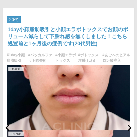
じることがございます。
費用：両側 272,800円(税込)
オプション：笑気麻酔 3,300円(税込)
20代
施術名：あごのヒアルロン酸注射
1day小顔脂肪吸引と小顔エラボトックスでお顔のボ
施術内容：あごの形やバランスを整えるために、ヒアルロン酸
リューム減らして下膨れ感を無くしました！こちら
を皮下に注入する施術です。あご先にボリュームを加えること
処置前と1ヶ月後の症例です(20代男性)
で、輪郭にメリハリを出し、Eライン（横顔のバランス）を整え
る効果も期待できます。顔全体の印象をシャープに見せたい方
#1day小顔
#バッカルファ
#小顔エラボ
#ボトックス
#あごへのヒアル
や、あごが引っ込んで見える方に適したプチ整形のひとつで
脂肪吸引
ット除去術
トックス
注射(しわ)
ロン酸注入
す。
施術時間：約10分程
リスク、副作用：施術後に腫れ、赤み、内出血、痛み、突っ張
り感などが生じることがありますが、通常は数日〜1週間程度で
徐々に軽快します。また、稀にアレルギー反応、細菌感染、血
管閉塞、しこり（硬化）や小さな結節が生じる可能性がありま
す。施術後1〜2週間程度は、注入部位を強く押したりマッサー
ジしたりすることはお控えください。
費用：レスチレン 54,800円(税込)
レスチレンリフト※横浜院限定 76,800円(税込)
ジュビダームビスタウルトラXC 109,800円(税込)