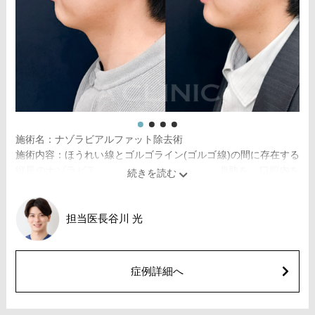
ボリューマ 131,800円(税込)
オプション：表面麻酔 3,300円(税込) 笑気麻酔 3,300円(税込)
施術名：1day小顔脂肪吸引
施術内容：脂肪を減らしたい箇所に合わせて目立ちにくい箇所
に2～3mmほどの切開を加え、カニューレと呼ばれる細い管を用
いて、脂肪細胞を直接吸引し、除去します。同時にAスレッド®
と呼ばれる溶ける繊維をお顔の目立たない部分から皮下へ挿入
し、皮膚を内側から引き上げて固定します。
施術時間：約30分程
施術名：ナゾラビアルファット除去術
リスク、副作用：赤み、熱感、痛み、しびれ、むくみ、内出
施術内容：ほうれい線とゴルゴライン(ゴルゴ線)の間に存在する
血、引き攣れ感などが術後一時的に生じることがございます。
縦長のナゾラビアルファットと呼ばれる皮下脂肪を、口腔内を
また、稀に貧血、細菌感染症、左右差、施術箇所の知覚鈍麻、
5mm程切開し除去する施術です。切開した箇所は医療用の溶け
ぼこつき、硬結、瘢痕化、色素沈着、脂肪塞栓、皮膚のよれ、
る糸で縫合します。口腔内から脂肪を取り除くため、傷跡はお
繊維の突出などを生じることがございます。
顔の表面にはできません。ほうれい線のシワを改善・予防する
担当医
長谷川 光
費用：通常価格 437,800円(税込)
効果が期待できます。
顔の脂肪吸引箇所の追加 1ヶ所ごと+162,800円(税込)
施術時間：約20～30分程
オプション：笑気麻酔 3,300円(税込)
リスク、副作用：赤み、熱感、痛み、しびれ、むくみ、内出血
症例詳細へ
などが術後一時的に生じることがございます。また、稀に貧
血、細菌感染症、左右差、施術箇所の知覚鈍麻、へこみ、頬が
こける、たるみ、硬結、瘢痕化、色素沈着、脂肪塞栓などを生