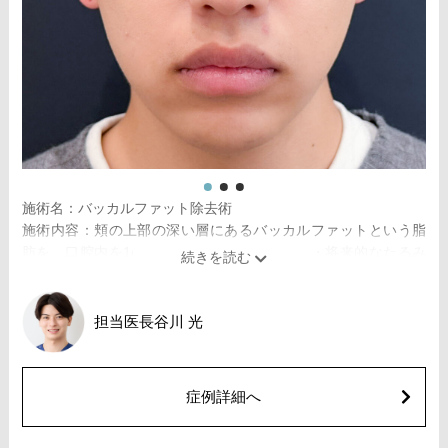
クレヴィエルコントア 109,800円(税込)
ボリューマ 131,800円(税込)
オプション：表面麻酔 3,300円(税込) 笑気麻酔 3,300円(税込)
施術名：1day小顔脂肪吸引
施術内容：脂肪を減らしたい箇所に合わせて目立ちにくい箇所
に2～3mmほどの切開を加え、カニューレと呼ばれる細い管を用
いて、脂肪細胞を直接吸引し、除去します。同時にAスレッド®
と呼ばれる溶ける繊維をお顔の目立たない部分から皮下へ挿入
し、皮膚を内側から引き上げて固定します。
施術時間：約30分程
施術名：バッカルファット除去術
リスク、副作用：赤み、熱感、痛み、しびれ、むくみ、内出
施術内容：頬の上部の深い層にあるバッカルファットという脂
血、引き攣れ感などが術後一時的に生じることがございます。
肪を、口腔内を1cm程切開して除去し、小顔・将来的なたるみ
また、稀に貧血、細菌感染症、左右差、施術箇所の知覚鈍麻、
予防を目指す施術です。切開した箇所は医療用の溶ける糸で縫
ぼこつき、硬結、瘢痕化、色素沈着、脂肪塞栓、皮膚のよれ、
合するため、抜糸の必要はありません。口腔内から脂肪を取り
繊維の突出などを生じることがございます。
除くため、お顔の表面に傷跡が残らないことが特徴です。
担当医
長谷川 光
費用：通常価格 437,800円(税込)
施術時間：約30〜40分程
顔の脂肪吸引箇所の追加 1ヶ所ごと+162,800円(税込)
リスク、副作用：赤み、熱感、痛み、しびれ、むくみ、内出血
オプション：笑気麻酔 3,300円(税込)
などが術後一時的に生じることがございます。また、稀に貧
症例詳細へ
血、細菌感染症、左右差、施術箇所の知覚鈍麻、へこみ、頬が
こける、たるみ、硬結、瘢痕化、色素沈着、脂肪塞栓などを生