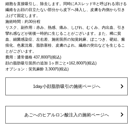
細胞を直接吸引し、除去します。同時にAスレッド®と呼ばれる溶ける
繊維をお顔の目立たない部分から皮下へ挿入し、皮膚を内側から引き
上げて固定します。
施術時間：約30分程
リスク、副作用：赤み、熱感、痛み、しびれ、むくみ、内出血、引き
攣れ感などが術後一時的に生じることがございます。また、稀に貧
血、細菌感染症、左右差、施術箇所の知覚鈍麻、ぼこつき、硬結、瘢
痕化、色素沈着、脂肪塞栓、皮膚のよれ、繊維の突出などを生じるこ
とがございます。
費用：通常価格 437,800円(税込)
顔の脂肪吸引箇所の追加 1ヶ所ごと+162,800円(税込)
オプション：笑気麻酔 3,300円(税込)
1day小顔脂肪吸引の施術ページへ
あごへのヒアルロン酸注入の施術ページへ