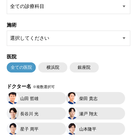
施術
医院
全ての医院
横浜院
銀座院
ドクター名
※複数選択可
山田 哲雄
柴田 貴志
長谷川 光
瀬戸 翔太
星子 周平
山本隆平