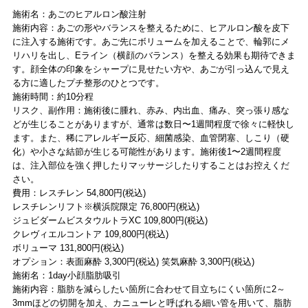
施術名：あごのヒアルロン酸注射
施術内容：あごの形やバランスを整えるために、ヒアルロン酸を皮下
に注入する施術です。あご先にボリュームを加えることで、輪郭にメ
リハリを出し、Eライン（横顔のバランス）を整える効果も期待できま
す。顔全体の印象をシャープに見せたい方や、あごが引っ込んで見え
る方に適したプチ整形のひとつです。
施術時間：約10分程
リスク、副作用：施術後に腫れ、赤み、内出血、痛み、突っ張り感な
どが生じることがありますが、通常は数日〜1週間程度で徐々に軽快し
ます。また、稀にアレルギー反応、細菌感染、血管閉塞、しこり（硬
化）や小さな結節が生じる可能性があります。施術後1〜2週間程度
は、注入部位を強く押したりマッサージしたりすることはお控えくだ
さい。
費用：レスチレン 54,800円(税込)
レスチレンリフト※横浜院限定 76,800円(税込)
ジュビダームビスタウルトラXC 109,800円(税込)
クレヴィエルコントア 109,800円(税込)
ボリューマ 131,800円(税込)
オプション：表面麻酔 3,300円(税込) 笑気麻酔 3,300円(税込)
施術名：1day小顔脂肪吸引
施術内容：脂肪を減らしたい箇所に合わせて目立ちにくい箇所に2～
3mmほどの切開を加え、カニューレと呼ばれる細い管を用いて、脂肪