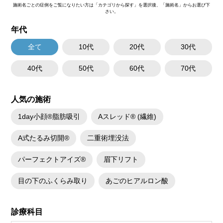
施術名ごとの症例をご覧になりたい方は「カテゴリから探す」を選択後、「施術名」からお選び下
さい。
年代
全て
10代
20代
30代
40代
50代
60代
70代
人気の施術
1day小顔®脂肪吸引
Aスレッド® (繊維)
A式たるみ切開®
二重術埋没法
パーフェクトアイズ®
眉下リフト
目の下のふくらみ取り
あごのヒアルロン酸
診療科目