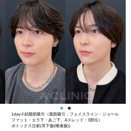
1day小顔脂肪吸引（脂肪吸引：フェイスライン・ジョール
ファット・エラ下・あご下、Aスレッド：3部位）
ボトックス注射(耳下腺(唾液腺))